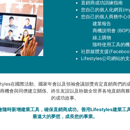
直銷商成功訓練指南
您自己的個人化網頁(myint
您自己的個人商務中心(P
建業報告
商機說明會 (BOP)
線上購物
隨時使用工具的機
社群媒體支援(Facebook
Lifestyles公司網站的
estyles在國際活動、國家年會以及領袖會議頒獎肯定直銷商們的
商機會與同儕建立關係、終生友誼以及聆聽全世界各地直銷商夥
的成功故事。
yles會隨時新增建業工具，確保直銷商成功。善用Lifestyles建業
最遠大的夢想，成長您的事業。