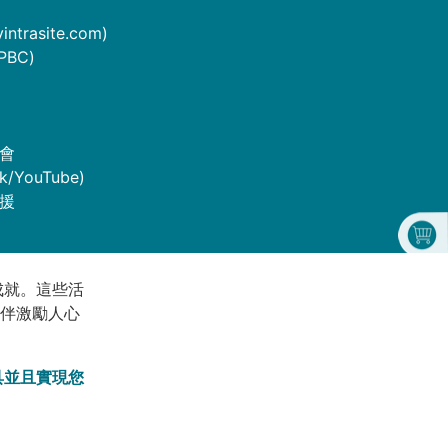
rasite.com)
BC)
會
/YouTube)
支援
成就。這些活
伴激勵人心
工具並且實現您