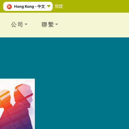
簡體
Hong Kong - 中文
公 司
聯 繫