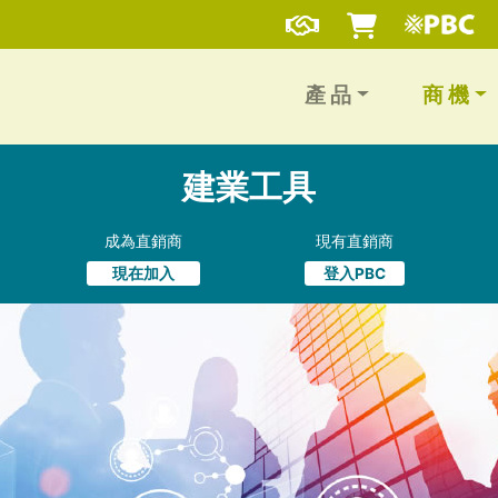
產 品
商 機
建業工具
成為直銷商
現有直銷商
現在加入
登入PBC