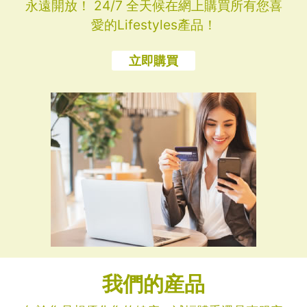
永遠開放！ 24/7 全天候在網上購買所有您喜
愛的Lifestyles產品！
立即購買
我們的産品