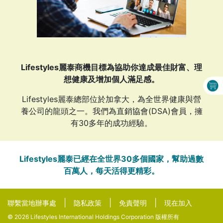
Lifestyles麗泰商機目標為協助你達成最佳財富、理
想健康及增加個人滿足感。
Lifestyles麗泰總部位於加拿大，為全世界健康與營
養公司的龍頭之一。我們為直銷協會(DSA)會員，擁
有30多年的成功經驗。
Lifestyles麗泰已經在全世界30多個國家，幫助過數
百萬人，每天活得更精彩。
|
|
|
聯繫當地辦事處
隐私政策
免責聲明
現在加入
© 2026 Lifestyles International Holdings Corporation 版權所有