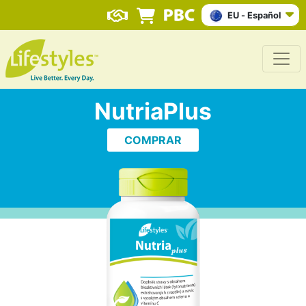
EU - Español
NutriaPlus
COMPRAR