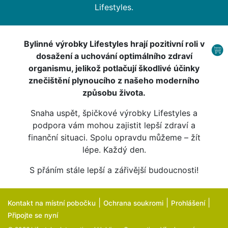
Lifestyles.
Bylinné výrobky Lifestyles hrají pozitivní roli v
dosažení a uchování optimálního zdraví
organismu, jelikož potlačují škodlivé účinky
znečištění plynoucího z našeho moderního
způsobu života.
Snaha uspět, špičkové výrobky Lifestyles a
podpora vám mohou zajistit lepší zdraví a
finanční situaci. Spolu opravdu můžeme – žít
lépe. Každý den.
S přáním stále lepší a zářivější budoucnosti!
|
|
|
Kontakt na místní pobočku
Ochrana soukromi
Prohlášení
Připojte se nyní